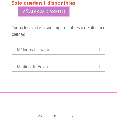
Solo quedan 1 disponibles
AÑADIR AL CARRITO
Sticker
premium
impermeable
Todos los stickers son impermeables y de altísima
cantidad
calidad.
Métodos de pago
Medios de Envío