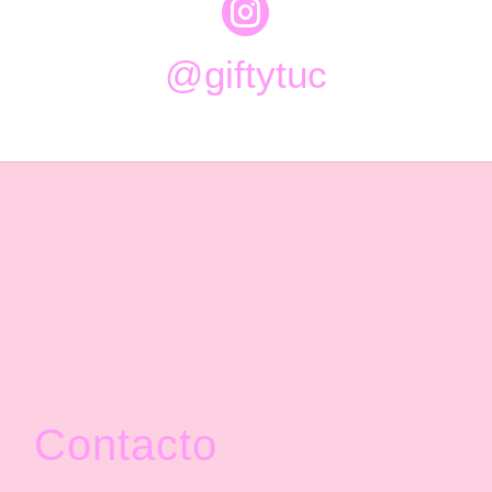

@giftytuc
Contacto