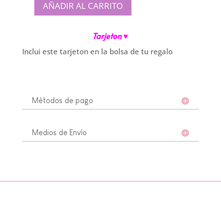
AÑADIR AL CARRITO
Tarjetón
"Feliz
Tarjeton ♥
Cumpleaños"
cantidad
Inclui este tarjeton en la bolsa de tu regalo
Métodos de pago
Medios de Envío