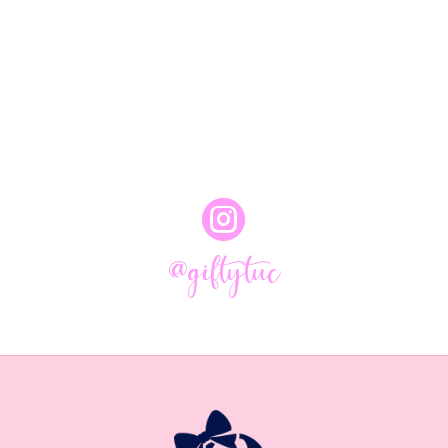

@giftytuc