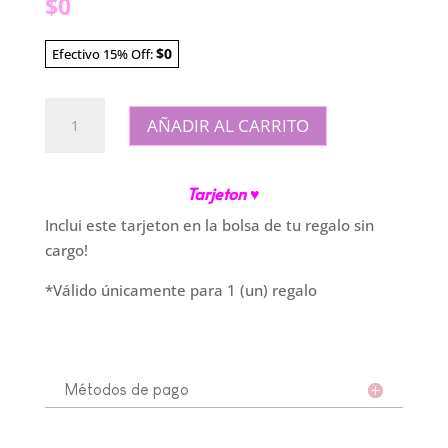
$
0
$0
Efectivo 15% Off:
Tarjeton
AÑADIR AL CARRITO
"Que
la
vida"
Tarjeton ♥
cantidad
Inclui este tarjeton en la bolsa de tu regalo sin
cargo!
*Válido únicamente para 1 (un) regalo
Métodos de pago