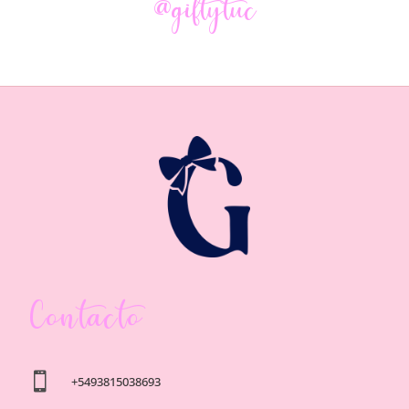
@giftytuc
Contacto

+5493815038693