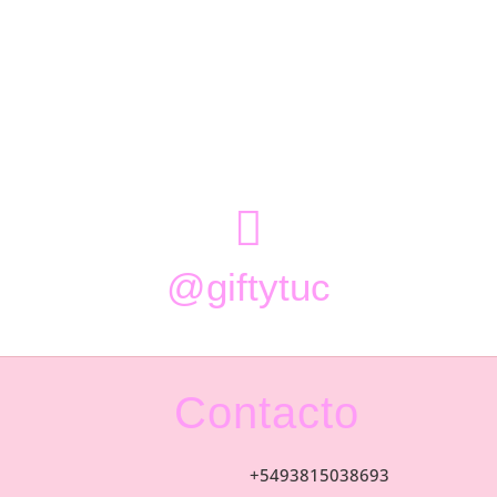

@giftytuc
Contacto
+5493815038693