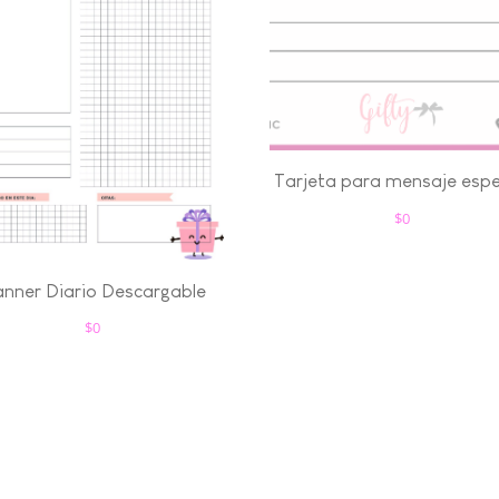
Tarjeta para mensaje espe
$
0
anner Diario Descargable
$
0