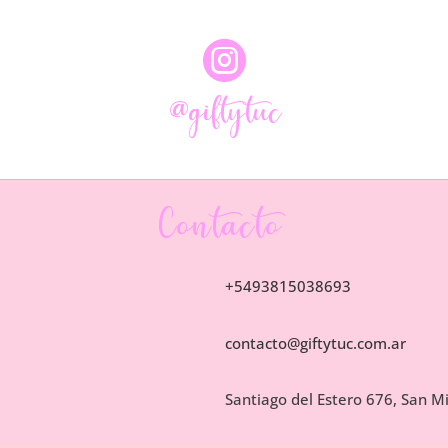

@giftytuc
Contacto
+5493815038693
contacto@giftytuc.com.ar
Santiago del Estero 676, San 