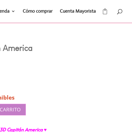
ienda
Cómo comprar
Cuenta Mayorista
n America
ibles
 CARRITO
3D Capitán America ♥