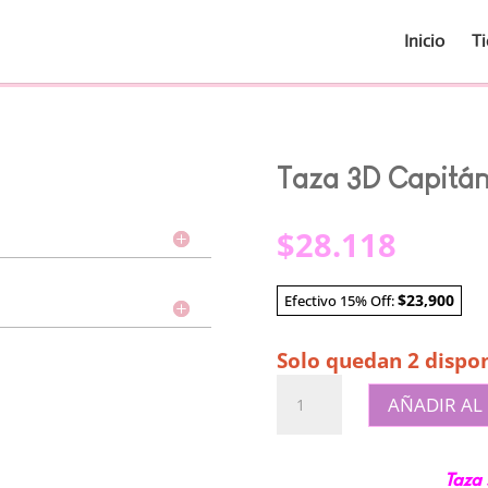
Inicio
T
Taza 3D Capitá
$
28.118
$23,900
Efectivo 15% Off:
Solo quedan 2 dispon
Taza
AÑADIR AL
3D
Capitán
America
Taza 