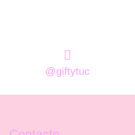

@giftytuc
Contacto