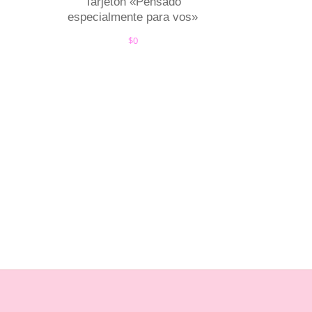
Tarjeton «Pensado
especialmente para vos»
$
0