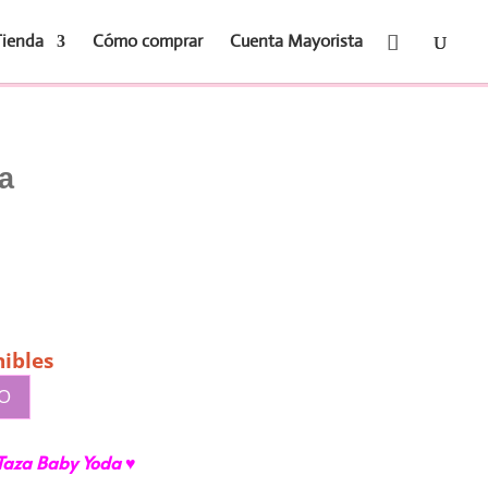
Tienda
Cómo comprar
Cuenta Mayorista
a
ibles
TO
Taza Baby Yoda ♥