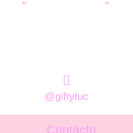
$
0
$
0

@giftytuc
Contacto