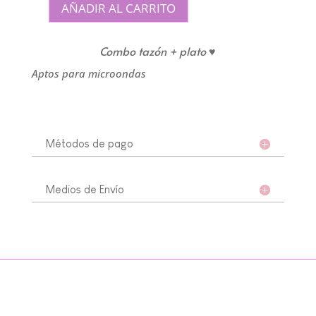
AÑADIR AL CARRITO
Taza
Batman+
Combo tazón + plato ♥
plato
tostada
Aptos para microondas
cantidad
Métodos de pago
Medios de Envío