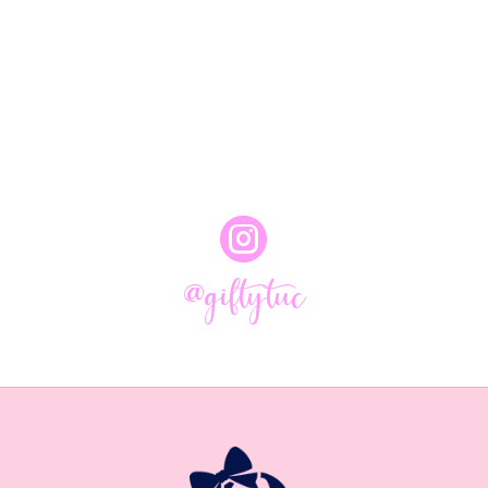

@giftytuc