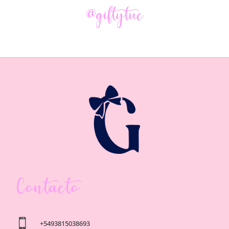
@giftytuc
Contacto

+5493815038693