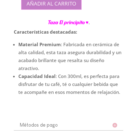
AÑADIR AL CARRITO
Taza
Bombe
Taza El principito
♥
.
"El
Principito"
Características destacadas:
cantidad
Material Premium
: Fabricada en cerámica de
alta calidad, esta taza asegura durabilidad y un
acabado brillante que resalta su diseño
atractivo.
Capacidad Ideal
: Con 300ml, es perfecta para
disfrutar de tu café, té o cualquier bebida que
te acompañe en esos momentos de relajación.
Métodos de pago