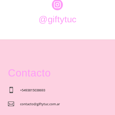

@giftytuc
Contacto

+5493815038693

contacto@giftytuc.com.ar