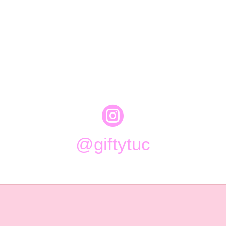

@giftytuc