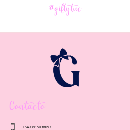
@giftytuc
Contacto

+5493815038693