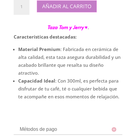
Taza
AÑADIR AL CARRITO
Bombe
"Tom
y
Taza Tom y Jerry
♥
.
Jerry"
Características destacadas:
cantidad
Material Premium
: Fabricada en cerámica de
alta calidad, esta taza asegura durabilidad y un
acabado brillante que resalta su diseño
atractivo.
Capacidad Ideal
: Con 300ml, es perfecta para
disfrutar de tu café, té o cualquier bebida que
te acompañe en esos momentos de relajación.
Métodos de pago