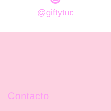
@giftytuc
Contacto