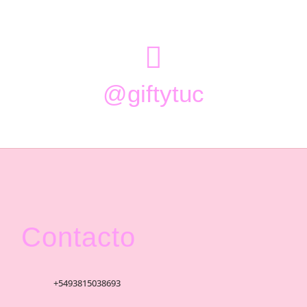

@giftytuc
Contacto
+5493815038693