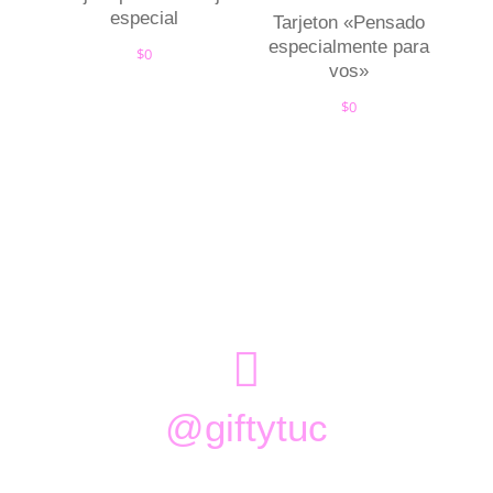
especial
Tarjeton «Pensado
especialmente para
$
0
vos»
$
0

@giftytuc