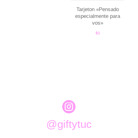
Tarjeton «Pensado
especialmente para
vos»
$
0

@giftytuc