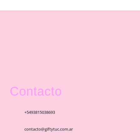
Contacto
+5493815038693
contacto@giftytuc.com.ar