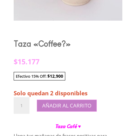
Taza «Coffee?»
$
15.177
$12,900
Efectivo 15% Off:
Solo quedan 2 disponibles
Taza
AÑADIR AL CARRITO
"Coffee?"
cantidad
Taza Café
♥
Llena tus mañanas de frases positivas para