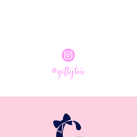

@giftytuc