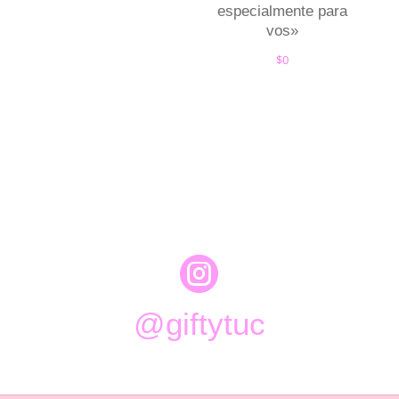
especialmente para
vos»
$
0

@giftytuc