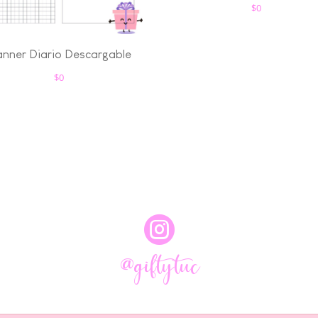
$
0
anner Diario Descargable
$
0

@giftytuc