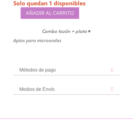
Solo quedan 1 disponibles
AÑADIR AL CARRITO
Taza
Homero
Combo tazón + plato ♥
+
plato
Aptos para microondas
tostada
cantidad
Métodos de pago
Medios de Envío