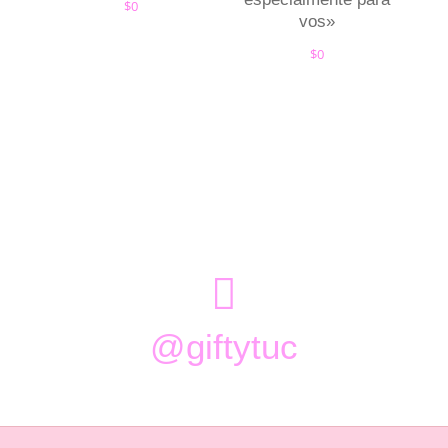
$
0
vos»
$
0

@giftytuc