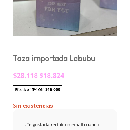
Taza importada Labubu
El
El
$
28.118
$
18.824
precio
precio
original
actual
$16,000
Efectivo 15% Off:
era:
es:
$28.118.
$18.824.
Sin existencias
¿Te gustaría recibir un email cuando