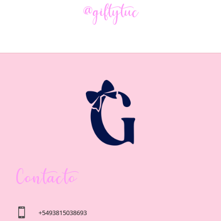
@giftytuc
Contacto

+5493815038693