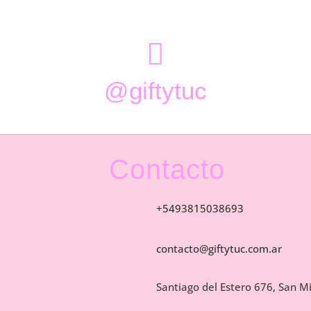

@giftytuc
Contacto
+5493815038693
contacto@giftytuc.com.ar
Santiago del Estero 676, San 