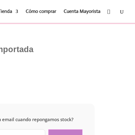
Tienda
Cómo comprar
Cuenta Mayorista
mportada
 un email cuando repongamos stock?