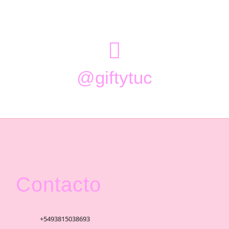

@giftytuc
Contacto
+5493815038693