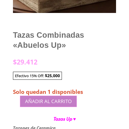
Tazas Combinadas
«Abuelos Up»
$
29.412
$25,000
Efectivo 15% Off:
Solo quedan 1 disponibles
AÑADIR AL CARRITO
Tazas
Combinadas
Tazas Up ♥
"Abuelos
Up"
Tazones de Ceramica