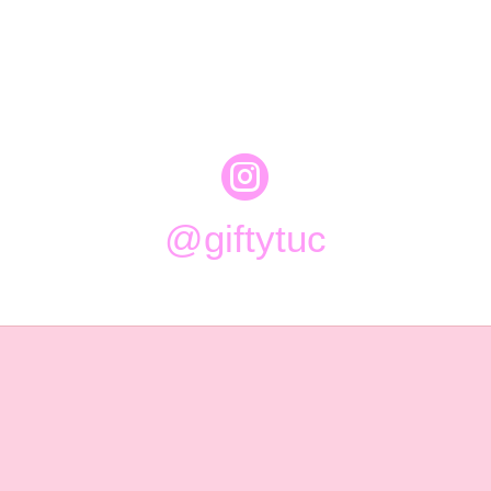

@giftytuc