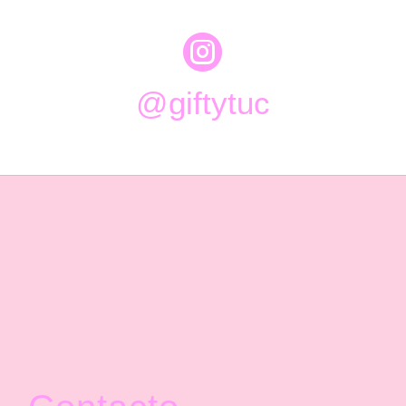

@giftytuc