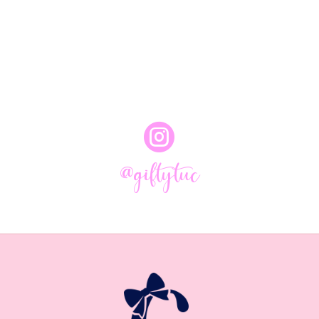

@giftytuc