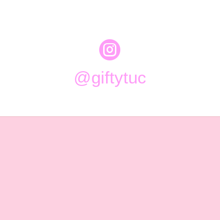

@giftytuc