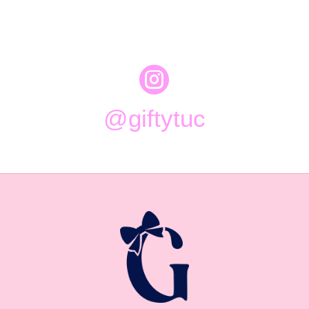

@giftytuc