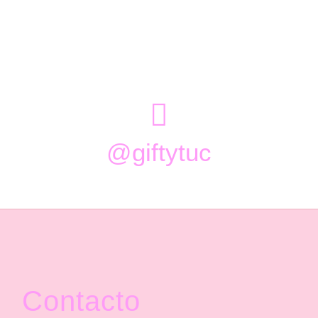

@giftytuc
Contacto