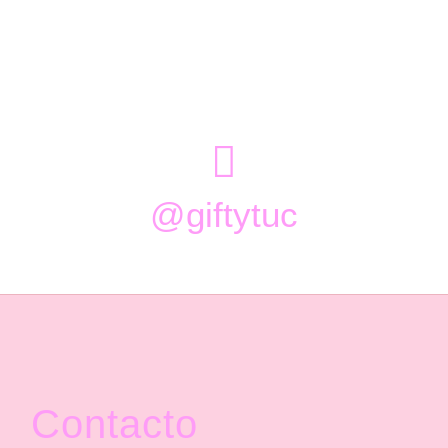

@giftytuc
Contacto