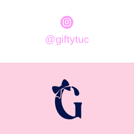

@giftytuc