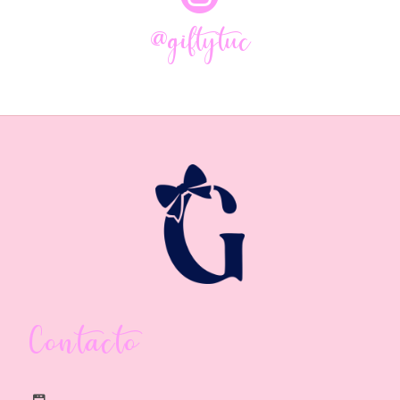
@giftytuc
Contacto