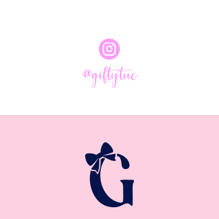

@giftytuc