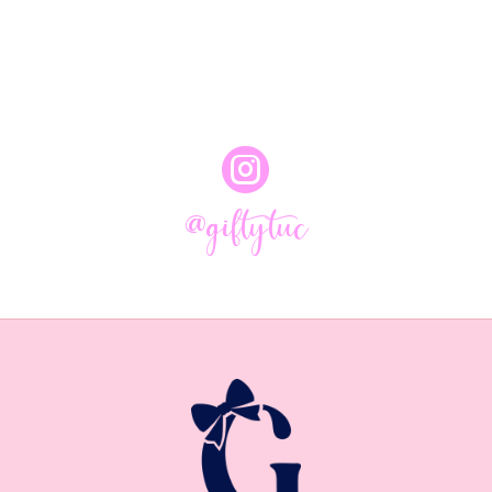

@giftytuc