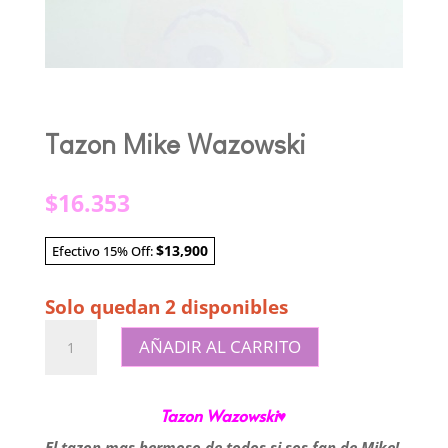
Tazon Mike Wazowski
$
16.353
$13,900
Efectivo 15% Off:
Solo quedan 2 disponibles
Tazon
AÑADIR AL CARRITO
Mike
Wazowski
cantidad
Tazon Wazowski♥
El tazon mas hermoso de todos si sos fan de Mike!