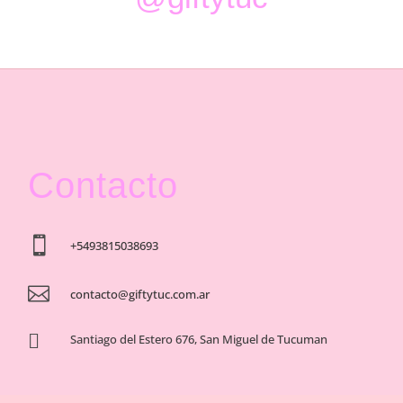
Contacto

+5493815038693

contacto@giftytuc.com.ar

Santiago del Estero 676, San Miguel de Tucuman