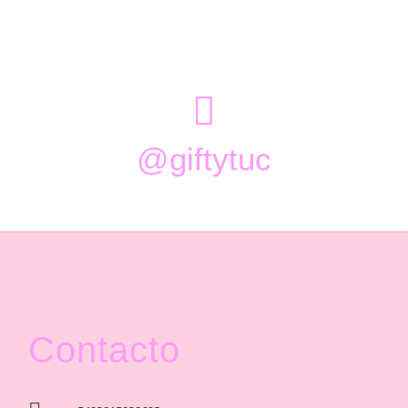

@giftytuc
Contacto