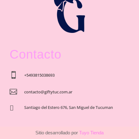
Contacto

+5493815038693

contacto@giftytuc.com.ar

Santiago del Estero 676, San Miguel de Tucuman
Sitio desarrollado por
Tuyo Tienda