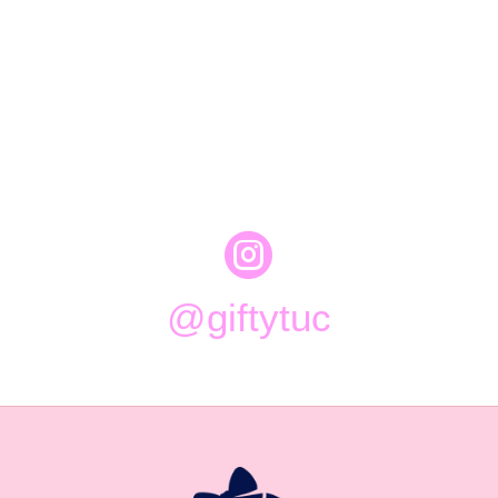

@giftytuc