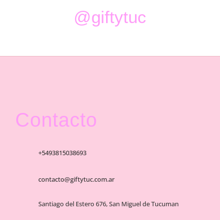
@giftytuc
Contacto
+5493815038693
contacto@giftytuc.com.ar
Santiago del Estero 676, San Miguel de Tucuman