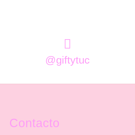

@giftytuc
Contacto