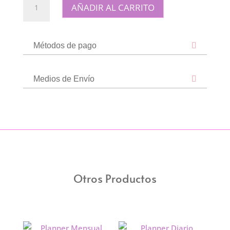
AÑADIR AL CARRITO
de
Ceramica
Bart
Métodos de pago
cantidad
Medios de Envío
Otros Productos