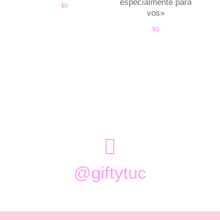
especialmente para
$
0
vos»
$
0

@giftytuc