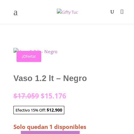
¡Oferta!
Vaso 1.2 lt – Negro
El
El
$
17.059
$
15.176
precio
precio
original
actual
$12,900
Efectivo 15% Off:
era:
es:
$17.059.
$15.176.
Solo quedan 1 disponibles