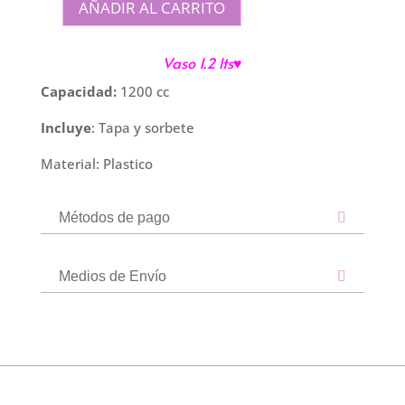
AÑADIR AL CARRITO
Vaso
1.2
Vaso 1.2 lts
♥
lt
-
Capacidad:
1200 cc
Negro
Incluye
: Tapa y sorbete
cantidad
Material: Plastico
Métodos de pago
Medios de Envío