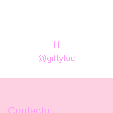

@giftytuc
Contacto