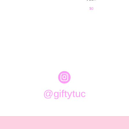
$
0

@giftytuc