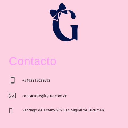
Contacto

+5493815038693

contacto@giftytuc.com.ar

Santiago del Estero 676, San Miguel de Tucuman