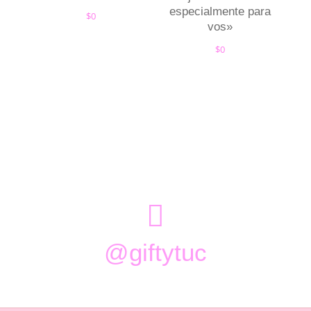
especialmente para
$
0
vos»
$
0

@giftytuc