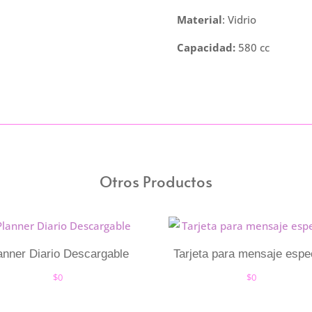
CON
Material
: Vidrio
SORBETE
Y
Capacidad:
580 cc
TAPA
BAMBU
cantidad
Otros Productos
anner Diario Descargable
Tarjeta para mensaje espe
$
0
$
0