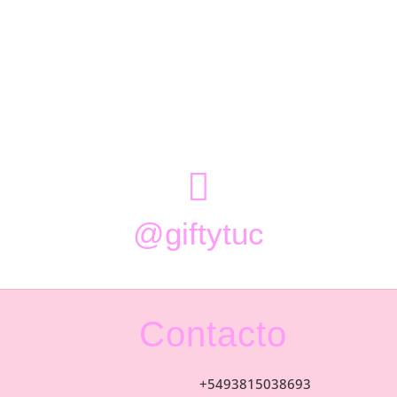

@giftytuc
Contacto
+5493815038693