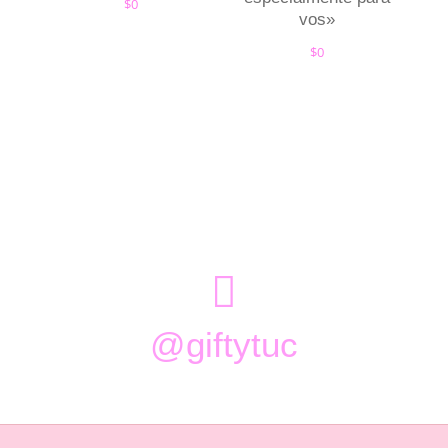
$
0
vos»
$
0

@giftytuc