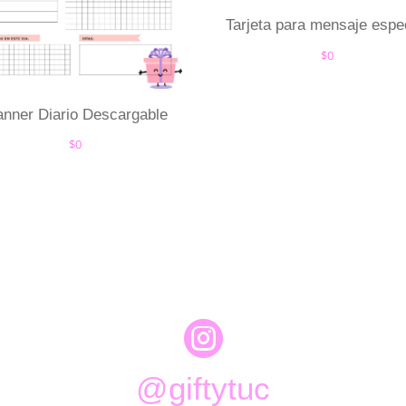
Tarjeta para mensaje espe
$
0
anner Diario Descargable
$
0

@giftytuc