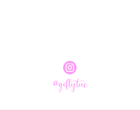

@giftytuc