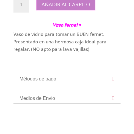
AÑADIR AL CARRITO
Fernet
de
Vidrio
Vaso Fernet ♥
cantidad
Vaso de vidrio para tomar un BUEN fernet.
Presentado en una hermosa caja ideal para
regalar. (NO apto para lava vajillas).
Métodos de pago
Medios de Envío