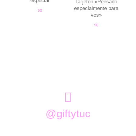
especial
Tarjeton «Pensado
especialmente para
$
0
vos»
$
0

@giftytuc