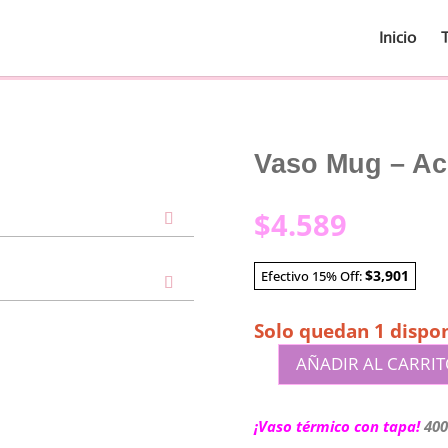
Inicio
Vaso Mug – A
$
4.589
$3,901
Efectivo 15% Off:
Solo quedan 1 dispon
AÑADIR AL CARRI
Vaso
Mug
-
¡Vaso térmico con tapa!
400