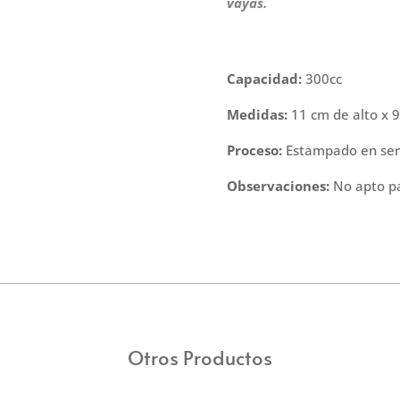
Acqua
vayas.
cantidad
Capacidad:
300cc
Medidas:
11 cm de alto x 
Proceso:
Estampado en seri
Observaciones:
No apto p
Otros Productos