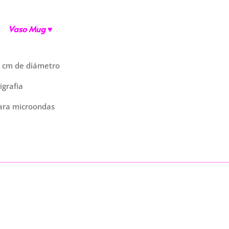
Vaso Mug ♥
9 cm de diámetro
grafia
ara microondas