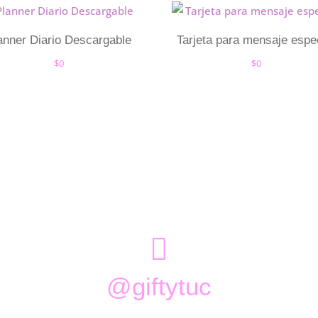
anner Diario Descargable
Tarjeta para mensaje espe
$
0
$
0

@giftytuc